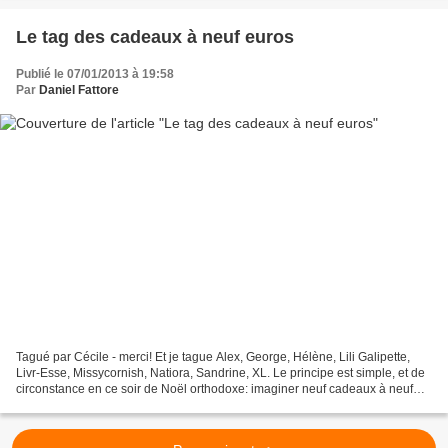
Le tag des cadeaux à neuf euros
Publié le 07/01/2013 à 19:58
Par
Daniel Fattore
Tagué par Cécile - merci! Et je tague Alex, George, Hélène, Lili Galipette,
Livr-Esse, Missycornish, Natiora, Sandrine, XL. Le principe est simple, et de
circonstance en ce soir de Noël orthodoxe: imaginer neuf cadeaux à neuf
euros (plus ou moins - à...