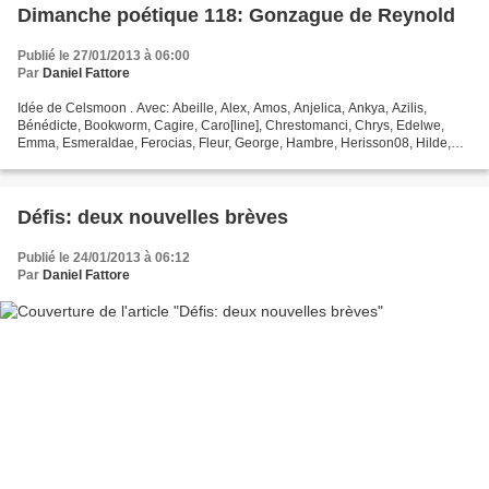
Dimanche poétique 118: Gonzague de Reynold
Publié le 27/01/2013 à 06:00
Par
Daniel Fattore
Idée de Celsmoon . Avec: Abeille, Alex, Amos, Anjelica, Ankya, Azilis,
Bénédicte, Bookworm, Cagire, Caro[line], Chrestomanci, Chrys, Edelwe,
Emma, Esmeraldae, Ferocias, Fleur, George, Hambre, Herisson08, Hilde,
Katell, L'or des chambres, La plume et la...
Défis: deux nouvelles brèves
Publié le 24/01/2013 à 06:12
Par
Daniel Fattore