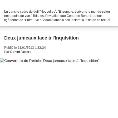
Lu dans le cadre du défi "Nouvelles". "Ensemble, écrivons le monde selon
notre point de vue." Telle est l'invitation que Cendrine Bertani, auteur
ligérienne de "Entre Eve et Adam" lance à son lectorat à la fin de ce recueil
de nouvelles. Et après lecture...
Deux jumeaux face à l'Inquisition
Publié le 21/01/2013 à 22:24
Par
Daniel Fattore