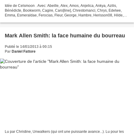
Idée de Celsmoon . Avec: Abeille, Alex, Amos, Anjelica, Ankya, Azilis,
Bénédicte, Bookworm, Cagire, Caro[line], Chrestomanci, Chrys, Edelwe,
Emma, Esmeraldae, Ferocias, Fleur, George, Hambre, Herisson08, Hilde,
Katell, L'or des chambres, La plume et la...
Mark Allen Smith: la face humaine du bourreau
Publié le 14/01/2013 à 00:15
Par
Daniel Fattore
Lu par Christine, Unwalkers (qui ont une puissante avance...). Lu pour les