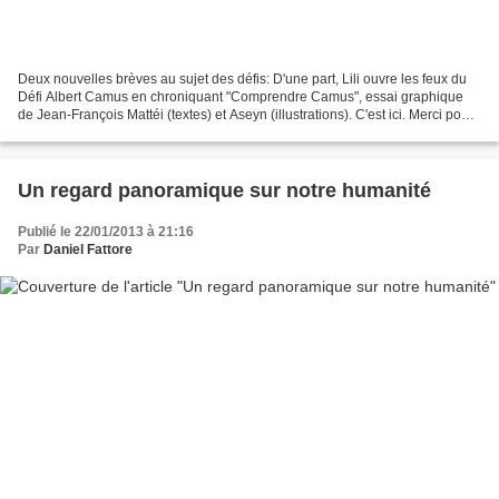
Deux nouvelles brèves au sujet des défis: D'une part, Lili ouvre les feux du
Défi Albert Camus en chroniquant "Comprendre Camus", essai graphique
de Jean-François Mattéi (textes) et Aseyn (illustrations). C'est ici. Merci pour
cette présentation détaillée...
Un regard panoramique sur notre humanité
Publié le 22/01/2013 à 21:16
Par
Daniel Fattore