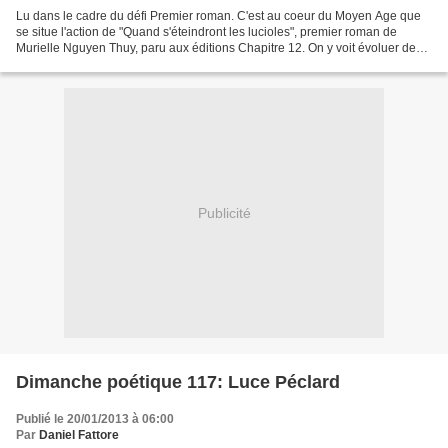
Lu dans le cadre du défi Premier roman. C'est au coeur du Moyen Age que
se situe l'action de "Quand s'éteindront les lucioles", premier roman de
Murielle Nguyen Thuy, paru aux éditions Chapitre 12. On y voit évoluer deux
jumeaux, fils et fille d'un libre...
Publicité
Dimanche poétique 117: Luce Péclard
Publié le 20/01/2013 à 06:00
Par
Daniel Fattore