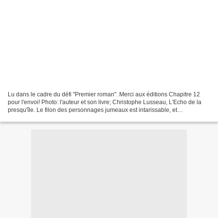
Lu dans le cadre du défi "Premier roman". Merci aux éditions Chapitre 12
pour l'envoi! Photo: l'auteur et son livre; Christophe Lusseau, L'Echo de la
presqu'île. Le filon des personnages jumeaux est intarissable, et
l'exploration des liens problématiques...