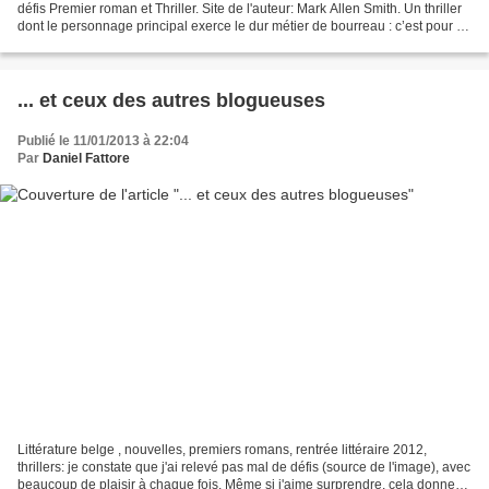
défis Premier roman et Thriller. Site de l'auteur: Mark Allen Smith. Un thriller
dont le personnage principal exerce le dur métier de bourreau : c’est pour le
moins original. C’est...
... et ceux des autres blogueuses
Publié le 11/01/2013 à 22:04
Par
Daniel Fattore
Littérature belge , nouvelles, premiers romans, rentrée littéraire 2012,
thrillers: je constate que j'ai relevé pas mal de défis (source de l'image), avec
beaucoup de plaisir à chaque fois. Même si j'aime surprendre, cela donne