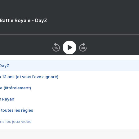
 Battle Royale - DayZ
 DayZ
 a 13 ans (et vous l'avez ignoré)
e (littéralement)
im Rayan
 toutes les règles
s les jeux vidéo
us choquant de Rockstar ? - Le scandale BULLY