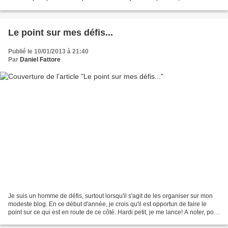
une idée de ce que pourraient...
Le point sur mes défis...
Publié le 10/01/2013 à 21:40
Par
Daniel Fattore
Je suis un homme de défis, surtout lorsqu'il s'agit de les organiser sur mon
modeste blog. En ce début d'année, je crois qu'il est opportun de faire le
point sur ce qui est en route de ce côté. Hardi petit, je me lance! A noter, pour
les curieux, que...