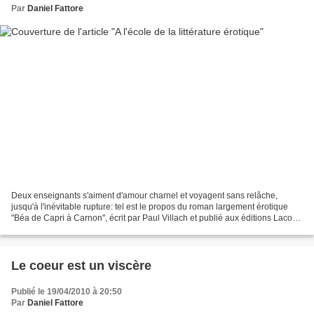
Par
Daniel Fattore
Deux enseignants s'aiment d'amour charnel et voyagent sans relâche,
jusqu'à l'inévitable rupture: tel est le propos du roman largement érotique
"Béa de Capri à Carnon", écrit par Paul Villach et publié aux éditions Lacour-
Ollé. L'auteur opte pour une...
Le coeur est un viscère
Publié le 19/04/2010 à 20:50
Par
Daniel Fattore