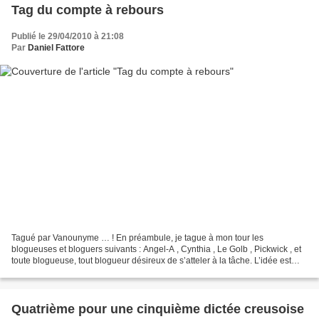
Tag du compte à rebours
Publié le 29/04/2010 à 21:08
Par
Daniel Fattore
Tagué par Vanounyme … ! En préambule, je tague à mon tour les
blogueuses et bloguers suivants : Angel-A , Cynthia , Le Golb , Pickwick , et
toute blogueuse, tout blogueur désireux de s’atteler à la tâche. L’idée est
cette fois de mentionner un certain...
Quatrième pour une cinquième dictée creusoise