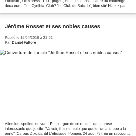
Fantasio , Littexpress , 1001 pages , Seth , Lu dans le cadre du challenge "
deux euros " de Cynthia. Club? "Le Club du Suicide", bien sûr! N'allez pas
croire que j'ai l'intention...
Jérôme Rosset et ses nobles causes
Publié le 15/04/2010 à 21:01
Par
Daniel Fattore
Attention, spoilers en vue... En exergue de ce recueil, une phrase
intéressante que je cite: "Va voir, il me semble que quelqu'un a frappé à la
porte" (Carpus Dixotus, dit L'Etrusque, Pompéi, 24 août 79). En un raccourci