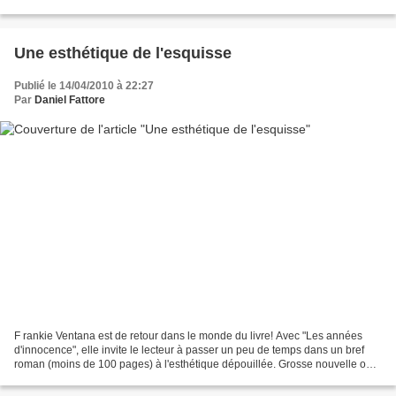
historique saisissant, elle donne...
Une esthétique de l'esquisse
Publié le 14/04/2010 à 22:27
Par
Daniel Fattore
F rankie Ventana est de retour dans le monde du livre! Avec "Les années
d'innocence", elle invite le lecteur à passer un peu de temps dans un bref
roman (moins de 100 pages) à l'esthétique dépouillée. Grosse nouvelle ou
petit roman, cependant? Du fait...