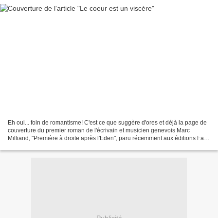
Eh oui... foin de romantisme! C'est ce que suggère d'ores et déjà la page de
couverture du premier roman de l'écrivain et musicien genevois Marc
Milliand, "Première à droite après l'Eden", paru récemment aux éditions Faim
de Siècle/Cousu Mouche: c'est...