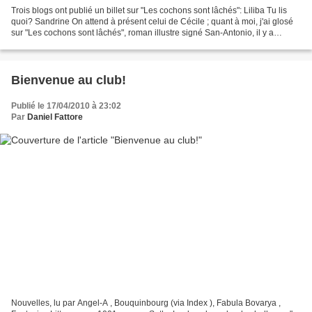
Trois blogs ont publié un billet sur "Les cochons sont lâchés": Liliba Tu lis
quoi? Sandrine On attend à présent celui de Cécile ; quant à moi, j'ai glosé
sur "Les cochons sont lâchés", roman illustre signé San-Antonio, il y a
quelque temps déjà. 18 avril,...
Bienvenue au club!
Publié le 17/04/2010 à 23:02
Par
Daniel Fattore
Nouvelles, lu par Angel-A , Bouquinbourg (via Index ), Fabula Bovarya ,