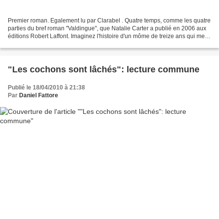
Premier roman. Egalement lu par Clarabel . Quatre temps, comme les quatre
parties du bref roman "Valdingue", que Natalie Carter a publié en 2006 aux
éditions Robert Laffont. Imaginez l'histoire d'un môme de treize ans qui met
le feu à la maison de son...
"Les cochons sont lâchés": lecture commune
Publié le 18/04/2010 à 21:38
Par
Daniel Fattore