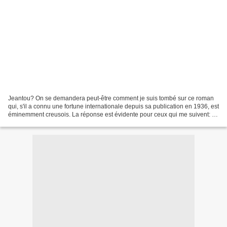
Jeantou? On se demandera peut-être comment je suis tombé sur ce roman
qui, s'il a connu une fortune internationale depuis sa publication en 1936, est
éminemment creusois. La réponse est évidente pour ceux qui me suivent: je
me rends régulièrement en Creuse...