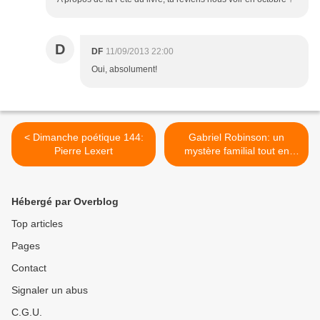
D
DF
11/09/2013 22:00
Oui, absolument!
< Dimanche poétique 144:
Gabriel Robinson: un
Pierre Lexert
mystère familial tout en
résonances >
Hébergé par Overblog
Top articles
Pages
Contact
Signaler un abus
C.G.U.