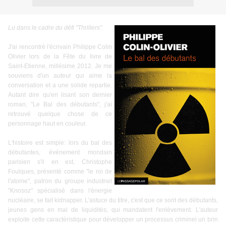
Lu dans le cadre du défi "
Thrillers
".
J'ai rencontré l'écrivain Philippe Colin
Olivier lors de la Fête du livre de
Saint-Etienne, millésime 2012. Je me
souviens d'un auteur qui aime la
conversation et a une solide repartie.
Autant dire qu'en lisant son dernier
roman, "Le Bal des débutants", j'ai
retrouvé quelque chose de ce
personnage haut en couleur.
L'histoire est simple: lors du bal des
débutantes, événement mondain
parisien s'il en est, Christophe
Foulques, présenté comme "le roi de
l'atome", patron du groupe industriel
"Knosoz" spécialisé dans l'énergie
nucléaire, se fait kidnapper. L'astuce du titre, c'est que ce sont des débutants,
jeunes gens en mal de liquidités, qui mandatent l'enlèvement. L'auteur
exploite cette caractéristique pour développer un processus criminel un brin