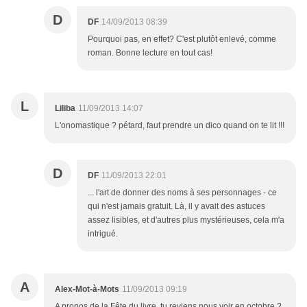
D
DF
14/09/2013 08:39
Pourquoi pas, en effet? C'est plutôt enlevé, comme
roman. Bonne lecture en tout cas!
L
Liliba
11/09/2013 14:07
L'onomastique ? pétard, faut prendre un dico quand on te lit !!!
D
DF
11/09/2013 22:01
... l'art de donner des noms à ses personnages - ce
qui n'est jamais gratuit. Là, il y avait des astuces
assez lisibles, et d'autres plus mystérieuses, cela m'a
intrigué.
A
Alex-Mot-à-Mots
11/09/2013 09:19
A propos de la Fête du livre, tu reviens nous voir en octobre ?