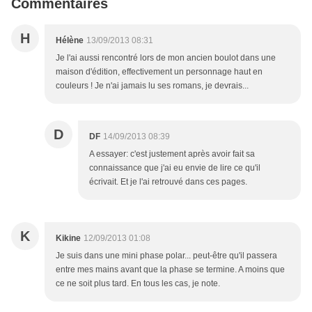
Commentaires
H
Hélène
13/09/2013 08:31
Je l'ai aussi rencontré lors de mon ancien boulot dans une
maison d'édition, effectivement un personnage haut en
couleurs ! Je n'ai jamais lu ses romans, je devrais...
D
DF
14/09/2013 08:39
A essayer: c'est justement après avoir fait sa
connaissance que j'ai eu envie de lire ce qu'il
écrivait. Et je l'ai retrouvé dans ces pages.
K
Kikine
12/09/2013 01:08
Je suis dans une mini phase polar... peut-être qu'il passera
entre mes mains avant que la phase se termine. A moins que
ce ne soit plus tard. En tous les cas, je note.