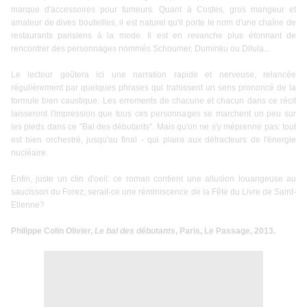
marque d'accessoires pour fumeurs. Quant à Costes, gros mangeur et
amateur de dives bouteilles, il est naturel qu'il porte le nom d'une chaîne de
restaurants parisiens à la mode. Il est en revanche plus étonnant de
rencontrer des personnages nommés Schoumer, Duminku ou Dilula...
Le lecteur goûtera ici une narration rapide et nerveuse, relancée
régulièrement par quelques phrases qui trahissent un sens prononcé de la
formule bien caustique. Les errements de chacune et chacun dans ce récit
laisseront l'impression que tous ces personnages se marchent un peu sur
les pieds dans ce "Bal des débutants". Mais qu'on ne s'y méprenne pas: tout
est bien orchestré, jusqu'au final - qui plaira aux détracteurs de l'énergie
nucléaire.
Enfin, juste un clin d'oeil: ce roman contient une allusion louangeuse au
saucisson du Forez; serait-ce une réminiscence de la Fête du Livre de Saint-
Etienne?
Philippe Colin Olivier,
Le bal des débutants
, Paris, Le Passage, 2013.