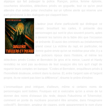
atypique qui fait patauger la police. Rançon, police, femme éplorée,
coucheries dévoilées, détectives privés en goguette, tout ce qu'on peut
attendre d'un solide polar s'enchaîne sur un rythme alerte qui réserve une
part généreuse à des dialogues qui claquent bien.
L'auteur joue d'une particularité qui distingue ce
roman: brouillant les cartes, il présente des
personnages qui sont le plus souvent pourris, aptes
à devenir les larrons de la fable dès que l'occasion
se présente. Et aussi des criminels au (relativement)
grand coeur. La victime du rapt, en particulier, ne
donne guère envie qu'on se mobilise pour elle; il y a
des policiers ripoux dans l'histoire, et même les
détectives privés Costes et Bernstein (le gros et le mince, Laurel et Hardy
revisités) ne sont pas au-dessus de tout soupçon dès lors qu'il s'agit de
regarnir leurs comptes en banque: "Costes et Bernstein, enquêteurs privés à
l'honnêteté douteuse, entrent dans la danse. Et, entre l'argent sale et l'argent
propre, ils ne voient pas bien la différence", résume le prière d'insérer.
L'onomastique peut intriguer, d'ailleurs, même si certains noms de
personnages sont lisibles. Foulques est si exécrable qu'on a envie de lui
donner des noms d'oiseaux (du reste, depuis Fukushima et Tchernobyl,
comment un ponte du nucléaire pourrait-il être aimable, dans l'imaginaire
collectif?). Bernstein, amateur de cigares, porte apparemment le nom d'une