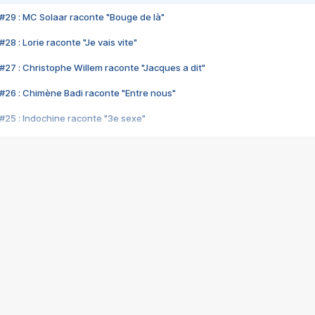
#29 : MC Solaar raconte "Bouge de là"
28 : Lorie raconte "Je vais vite"
#27 : Christophe Willem raconte "Jacques a dit"
#26 : Chimène Badi raconte "Entre nous"
#25 : Indochine raconte "3e sexe"
#24 : Zaho raconte "C'est chelou"
#23 : Patrick Bruel raconte "Au café des délices"
#22 : Kyo raconte "Le chemin"
#21 : Nolwenn Leroy raconte "Cassé"
#20 : Patrick Hernandez raconte "Born to be alive"
#19 : Lorie raconte "Près de moi"
#18 : Michael Jones raconte "A nos actes manqués" (avec Jean-Jacque