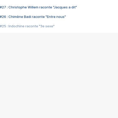
#27 : Christophe Willem raconte "Jacques a dit"
#26 : Chimène Badi raconte "Entre nous"
#25 : Indochine raconte "3e sexe"
#24 : Zaho raconte "C'est chelou"
#23 : Patrick Bruel raconte "Au café des délices"
#22 : Kyo raconte "Le chemin"
#21 : Nolwenn Leroy raconte "Cassé"
#20 : Patrick Hernandez raconte "Born to be alive"
#19 : Lorie raconte "Près de moi"
#18 : Michael Jones raconte "A nos actes manqués" (avec Jean-Jacque
#17 : Khaled raconte "Aïcha"
#16 : Corneille raconte "Parce qu'on vient de loin"