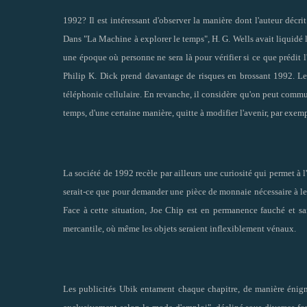
1992? Il est intéressant d'observer la manière dont l'auteur décrit 
Dans "La Machine à explorer le temps", H. G. Wells avait liquidé 
une époque où personne ne sera là pour vérifier si ce que prédit 
Philip K. Dick prend davantage de risques en brossant 1992. Les
téléphonie cellulaire. En revanche, il considère qu'on peut commun
temps, d'une certaine manière, quitte à modifier l'avenir, par exemp
La société de 1992 recèle par ailleurs une curiosité qui permet à l'
serait-ce que pour demander une pièce de monnaie nécessaire à leur
Face à cette situation, Joe Chip est en permanence fauché et sa
mercantile, où même les objets seraient inflexiblement vénaux.
Les publicités Ubik entament chaque chapitre, de manière énigma