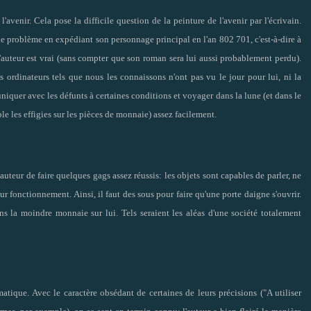
l'avenir. Cela pose la difficile question de la peinture de l'avenir par l'écrivain.
le problème en expédiant son personnage principal en l'an 802 701, c'est-à-dire à
l'auteur est vrai (sans compter que son roman sera lui aussi probablement perdu).
 ordinateurs tels que nous les connaissons n'ont pas vu le jour pour lui, ni la
iquer avec les défunts à certaines conditions et voyager dans la lune (et dans le
le les effigies sur les pièces de monnaie) assez facilement.
auteur de faire quelques gags assez réussis: les objets sont capables de parler, ne
 fonctionnement. Ainsi, il faut des sous pour faire qu'une porte daigne s'ouvrir.
ns la moindre monnaie sur lui. Tels seraient les aléas d'une société totalement
tique. Avec le caractère obsédant de certaines de leurs précisions ("A utiliser