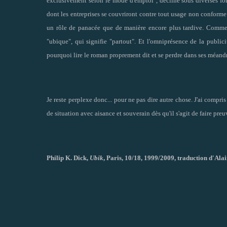
exclusivement selon le mode d'emploi", décliné sous diverses form
dont les entreprises se couvriront contre tout usage non conforme d
un rôle de panacée que de manière encore plus tardive. Comme o
"ubique", qui signifie "partout". Et l'omniprésence de la publicit
pourquoi lire le roman proprement dit et se perdre dans ses méand
Je reste perplexe donc... pour ne pas dire autre chose. J'ai compri
de situation avec aisance et souverain dès qu'il s'agit de faire pre
Philip K. Dick,
Ubik
, Paris, 10/18, 1999/2009, traduction d'Al