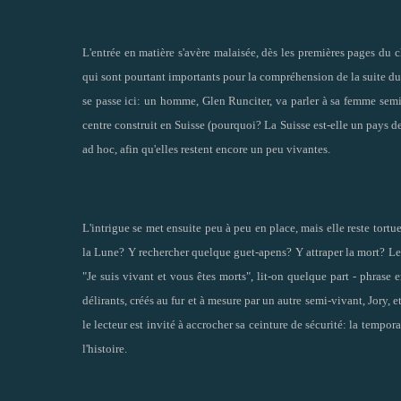
L'entrée en matière s'avère malaisée, dès les premières pages du ch
qui sont pourtant importants pour la compréhension de la suite du réc
se passe ici: un homme, Glen Runciter, va parler à sa femme sem
centre construit en Suisse (pourquoi? La Suisse est-elle un pays de
ad hoc, afin qu'elles restent encore un peu vivantes.
L'intrigue se met ensuite peu à peu en place, mais elle reste tortu
la Lune? Y rechercher quelque guet-apens? Y attraper la mort? Le fa
"Je suis vivant et vous êtes morts", lit-on quelque part - phrase
délirants, créés au fur et à mesure par un autre semi-vivant, Jory,
le lecteur est invité à accrocher sa ceinture de sécurité: la tempor
l'histoire.