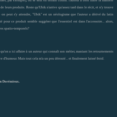
es, par exemple), on se sent en terrain connu: l'auteur a bien flairé la manière
e leurs produits. Reste qu'Ubik n'arrive qu'assez tard dans le récit, et n'y trouve
n peut s'y attendre, "Ubik" est un néologisme que l'auteur a dérivé du latin
é pour ce produit semble suggérer que l'essentiel est dans l'accessoire... alors,
res spatio-temporels?
s qu'on a ici affaire à un auteur qui connaît son métier, maniant les retournements
uve d'humour. Mais tout cela m'a un peu dérouté... et finalement laissé froid.
ain Dorémieux.