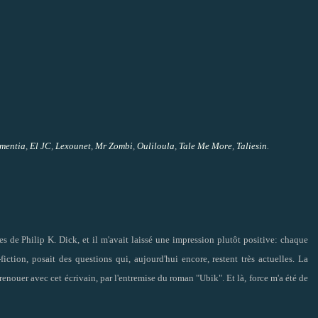
mentia
,
El JC
,
Lexounet
,
Mr Zombi
,
Ouliloula
,
Tale Me More
,
Taliesin
.
es de Philip K. Dick, et il m'avait laissé une impression plutôt positive: chaque
-fiction, posait des questions qui, aujourd'hui encore, restent très actuelles. La
enouer avec cet écrivain, par l'entremise du roman "Ubik". Et là, force m'a été de