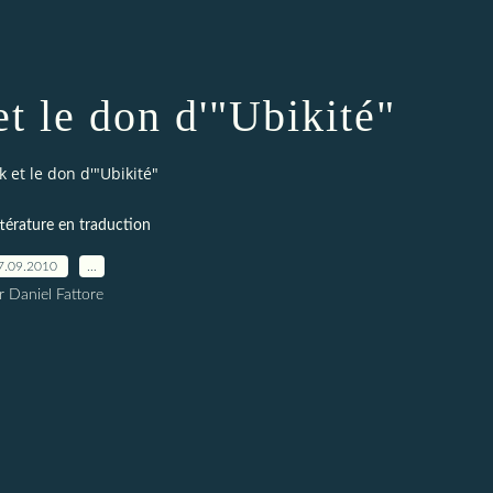
et le don d'"Ubikité"
ck et le don d'"Ubikité"
ittérature en traduction
7.09.2010
…
r Daniel Fattore