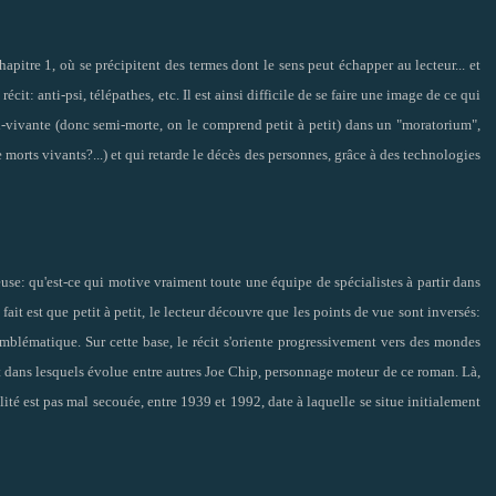
apitre 1, où se précipitent des termes dont le sens peut échapper au lecteur... et
it: anti-psi, télépathes, etc. Il est ainsi difficile de se faire une image de ce qui
i-vivante (donc semi-morte, on le comprend petit à petit) dans un "moratorium",
 morts vivants?...) et qui retarde le décès des personnes, grâce à des technologies
euse: qu'est-ce qui motive vraiment toute une équipe de spécialistes à partir dans
it est que petit à petit, le lecteur découvre que les points de vue sont inversés:
 emblématique. Sur cette base, le récit s'oriente progressivement vers des mondes
 et dans lesquels évolue entre autres Joe Chip, personnage moteur de ce roman. Là,
alité est pas mal secouée, entre 1939 et 1992, date à laquelle se situe initialement