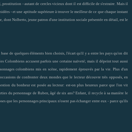
prostitution - autant de cercles vicieux dont il est difficile de s'extraire. Mais il
chidées - et une aptitude supérieure à trouver le meilleur de ce que chaque instant
, dont Nolberto, jeune patron d'une institution sociale présentée en détail, est le
a base de quelques éléments bien choisis, l'écart qu'il y a entre les pays qu'on dit
 les Colombiens accusent parfois une certaine naïveté; mais il dépeint tout aussi
ersonnages colombiens mis en scène, rapidement éprouvés par la vie. Plus d'un
d'occasions de confronter deux mondes que le lecteur découvre très opposés, en
uestion du bonheur est posée au lecteur: est-on plus heureux parce que l'on vit
orties du personnage de Ruben, âgé de six ans? Enfant, il recycle à sa manière le
hoses que les personnages principaux n'osent pas échanger entre eux - parce qu'ils