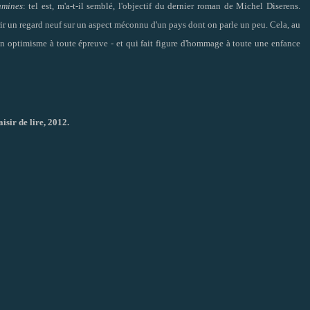
amines
: tel est, m'a-t-il semblé, l'objectif du dernier roman de Michel Diserens.
rir un regard neuf sur un aspect méconnu d'un pays dont on parle un peu. Cela, au
d'un optimisme à toute épreuve - et qui fait figure d'hommage à toute une enfance
isir de lire, 2012.