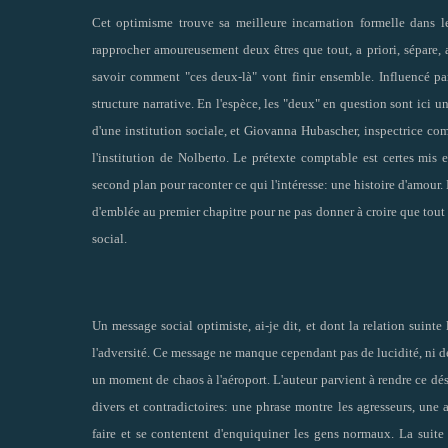
Cet optimisme trouve sa meilleure incarnation formelle dans l
rapprocher amoureusement deux êtres que tout, a priori, sépare, a
savoir comment "ces deux-là" vont finir ensemble. Influencé par
structure narrative. En l'espèce, les "deux" en question sont ic
d'une institution sociale, et Giovanna Hubascher, inspectrice c
l'institution de Nolberto. Le prétexte comptable est certes mis
second plan pour raconter ce qui l'intéresse: une histoire d'amour. 
d'emblée au premier chapitre pour ne pas donner à croire que tout 
social.
Un message social optimiste, ai-je dit, et dont la relation suint
l'adversité. Ce message ne manque cependant pas de lucidité, ni de
un moment de chaos à l'aéroport. L'auteur parvient à rendre ce dés
divers et contradictoires: une phrase montre les agresseurs, une a
faire et se contentent d'enquiquiner les gens normaux. La suite