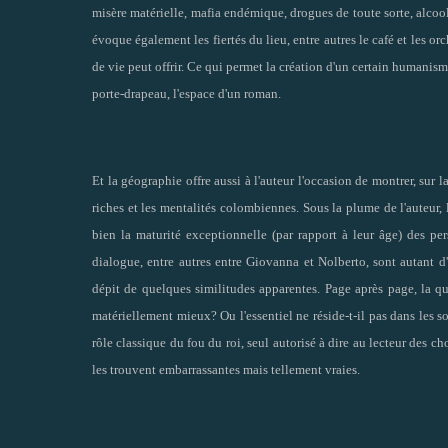
misère matérielle, mafia endémique, drogues de toute sorte, alcool, 
évoque également les fiertés du lieu, entre autres le café et les or
de vie peut offrir. Ce qui permet la création d'un certain humanisme
porte-drapeau, l'espace d'un roman.
Et la géographie offre aussi à l'auteur l'occasion de montrer, sur l
riches et les mentalités colombiennes. Sous la plume de l'auteur,
bien la maturité exceptionnelle (par rapport à leur âge) des p
dialogue, entre autres entre Giovanna et Nolberto, sont autant 
dépit de quelques similitudes apparentes. Page après page, la q
matériellement mieux? Ou l'essentiel ne réside-t-il pas dans les s
rôle classique du fou du roi, seul autorisé à dire au lecteur des c
les trouvent embarrassantes mais tellement vraies.