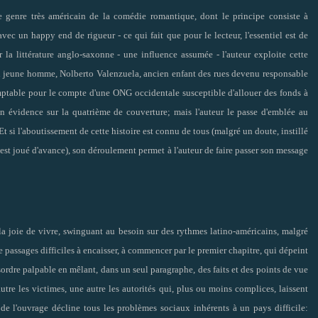
e genre très américain de la comédie romantique, dont le principe consiste à
vec un happy end de rigueur - ce qui fait que pour le lecteur, l'essentiel est de
 la littérature anglo-saxonne - une influence assumée - l'auteur exploite cette
i un jeune homme, Nolberto Valenzuela, ancien enfant des rues devenu responsable
omptable pour le compte d'une ONG occidentale susceptible d'allouer des fonds à
 en évidence sur la quatrième de couverture; mais l'auteur le passe d'emblée au
Et si l'aboutissement de cette histoire est connu de tous (malgré un doute, instillé
est joué d'avance), son déroulement permet à l'auteur de faire passer son message
e la joie de vivre, swinguant au besoin sur des rythmes latino-américains, malgré
 passages difficiles à encaisser, à commencer par le premier chapitre, qui dépeint
ordre palpable en mêlant, dans un seul paragraphe, des faits et des points de vue
utre les victimes, une autre les autorités qui, plus ou moins complices, laissent
 de l'ouvrage décline tous les problèmes sociaux inhérents à un pays difficile: