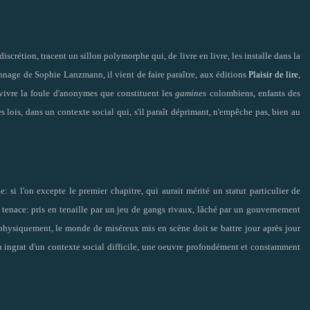
iscrétion, tracent un sillon polymorphe qui, de livre en livre, les installe dans la
nnage de Sophie Lanzmann, il vient de faire paraître, aux éditions
Plaisir de lire
,
evivre la foule d'anonymes que constituent les
gamines
colombiens, enfants des
s lois, dans un contexte social qui, s'il paraît déprimant, n'empêche pas, bien au
ge: si l'on excepte le premier chapitre, qui aurait mérité un statut particulier de
é tenace: pris en tenaille par un jeu de gangs rivaux, lâché par un gouvernement
er physiquement, le monde de miséreux mis en scène doit se battre jour après jour
rreau ingrat d'un contexte social difficile, une oeuvre profondément et constamment