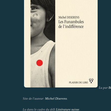
Lu par
B
Site de l'auteur:
Michel Diserens
.
Lu dans le cadre du défi
Littérature suisse
.