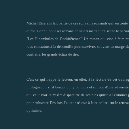
Michel Diserens fait partie de ces écrivains romands qui, en toute d
durée. Connu pour ses romans policiers mettant en scène le perso
"Les Funambules de l'indifférence". Un roman qui vise à faire r
rues contraints à la débrouille pour survivre, souvent en marge de
contraire, les grands éclats de rire.
C'est ce qui frappe le lecteur, en effet, à la lecture de cet ouvra
prologue, on y rit beaucoup, y compris et surtout d'une adversit
qui veut voir la misère disparaître de ses rues quitte à l'élimin
pour subsister. Dès lors, l'auteur réussit à faire naître, sur le te
optimiste.