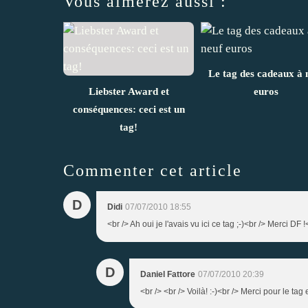
Vous aimerez aussi :
Le tag des cadeaux à 
Liebster Award et
euros
conséquences: ceci est un
tag!
Commenter cet article
D
Didi
07/07/2010 18:55
<br /> Ah oui je l'avais vu ici ce tag ;-)<br /> Merci DF !
D
Daniel Fattore
07/07/2010 20:39
<br /> <br /> Voilà! :-)<br /> Merci pour le tag e