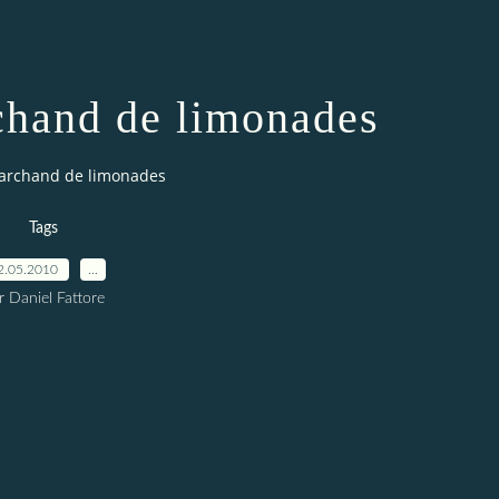
chand de limonades
marchand de limonades
Tags
2.05.2010
…
r Daniel Fattore