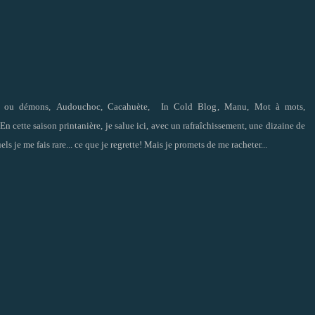
 ou démons
,
Audouchoc
,
Cacahuète
,
In Cold Blog
,
Manu
,
Mot à mots
,
 En cette saison printanière, je salue ici, avec un rafraîchissement, une dizaine de
ls je me fais rare... ce
que je regrette! Mais je promets de me racheter...