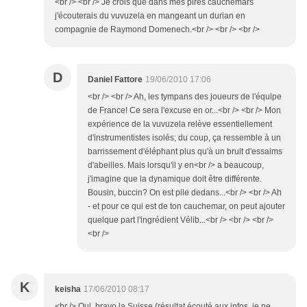
<br /> <br /> Je crois que dans mes pires cauchemars
j'écouterais du vuvuzela en mangeant un durian en
compagnie de Raymond Domenech.<br /> <br /> <br />
D
Daniel Fattore
19/06/2010 17:06
<br /> <br /> Ah, les tympans des joueurs de l'équipe
de France! Ce sera l'excuse en or...<br /> <br /> Mon
expérience de la vuvuzela relève essentiellement
d'instrumentistes isolés; du coup, ça ressemble à un
barrissement d'éléphant plus qu'à un bruit d'essaims
d'abeilles. Mais lorsqu'il y en<br /> a beaucoup,
j'imagine que la dynamique doit être différente.
Bousin, buccin? On est pile dedans...<br /> <br /> Ah
- et pour ce qui est de ton cauchemar, on peut ajouter
quelque part l'ingrédient Vélib...<br /> <br /> <br />
<br />
K
keisha
17/06/2010 08:17
<br /> Oui, bravo la Suisse (résultat écouté aux infos, je ne