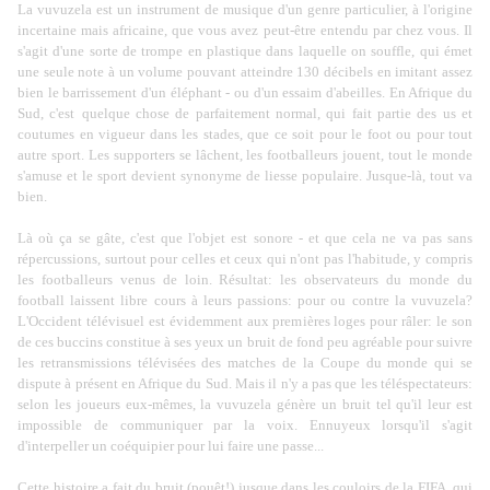
La vuvuzela est un instrument de musique d'un genre particulier, à l'origine
incertaine mais africaine, que vous avez peut-être entendu par chez vous. Il
s'agit d'une sorte de trompe en plastique dans laquelle on souffle, qui émet
une seule note à un volume pouvant atteindre 130 décibels en imitant assez
bien le barrissement d'un éléphant - ou d'un essaim d'abeilles. En Afrique du
Sud, c'est
quelque chose de parfaitement normal
, qui fait partie des us et
coutumes en vigueur dans les stades, que ce soit pour le foot ou pour tout
autre sport. Les supporters se lâchent, les footballeurs jouent, tout le monde
s'amuse et le sport devient synonyme de liesse populaire. Jusque-là, tout va
bien.
Là où ça se gâte, c'est que l'objet est sonore - et que cela ne va pas sans
répercussions, surtout pour celles et ceux qui n'ont pas l'habitude, y compris
les footballeurs venus de loin. Résultat: les observateurs du monde du
football laissent libre cours à leurs passions: pour ou contre la vuvuzela?
L'Occident télévisuel est évidemment aux premières loges pour râler: le son
de ces buccins constitue à ses yeux un bruit de fond peu agréable pour suivre
les retransmissions télévisées des matches de la Coupe du monde qui se
dispute à présent en Afrique du Sud. Mais il n'y a pas que les téléspectateurs:
selon les joueurs eux-mêmes, la vuvuzela génère un bruit tel qu'il leur est
impossible de communiquer par la voix. Ennuyeux lorsqu'il s'agit
d'interpeller un coéquipier pour lui faire une passe...
Cette histoire a fait du bruit (pouêt!) jusque dans les couloirs de la FIFA, qui