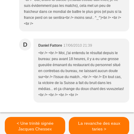
suis évidemment pas les matchs), cela met un peu de
fraicheur dans ce mondial de battre le plus gros (et puis si la
france perd on se sentira<br /> moins seul.. ^_^)<br /> <br />
<br />
D
Daniel Fattore
17/06/2010 21:39
<br /> <br /> Moi, j'ai entendu le résultat depuis le
bureau: peu avant 18 heures, il y a eu une grosse
gueulée émanant du restaurant du personnel situé
en contrebas du bureau, ne laissant aucun doute
sur<br /> l'issue du match...<br /> <br /> En tout cas,
la victoire de la Suisse a fait du bruit dans les
médias... et ça change du doux chant des vuvuzelas!
<br /> <br /> <br /> <br />
< Une trinité signée
La revanche des eaux
Jacques Chessex
taries >