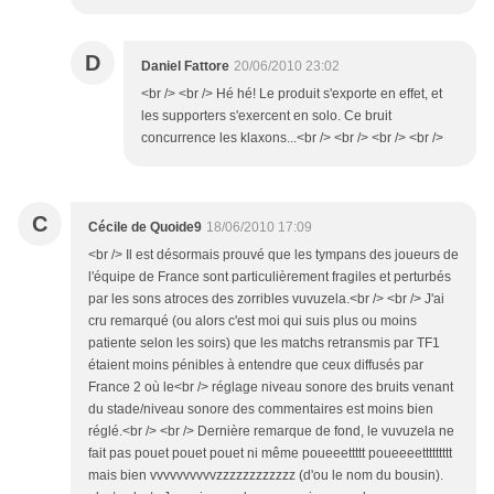
D
Daniel Fattore
20/06/2010 23:02
<br /> <br /> Hé hé! Le produit s'exporte en effet, et
les supporters s'exercent en solo. Ce bruit
concurrence les klaxons...<br /> <br /> <br /> <br />
C
Cécile de Quoide9
18/06/2010 17:09
<br /> Il est désormais prouvé que les tympans des joueurs de
l'équipe de France sont particulièrement fragiles et perturbés
par les sons atroces des zorribles vuvuzela.<br /> <br /> J'ai
cru remarqué (ou alors c'est moi qui suis plus ou moins
patiente selon les soirs) que les matchs retransmis par TF1
étaient moins pénibles à entendre que ceux diffusés par
France 2 où le<br /> réglage niveau sonore des bruits venant
du stade/niveau sonore des commentaires est moins bien
réglé.<br /> <br /> Dernière remarque de fond, le vuvuzela ne
fait pas pouet pouet pouet ni même poueeettttt poueeeettttttttt
mais bien vvvvvvvvvvzzzzzzzzzzzz (d'ou le nom du bousin).