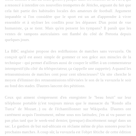
a renoncé à interdire ces nouvelles trompettes de Jéricho, arguant du fait que
cela fait partie des habitudes locales des amateurs de football. Argument
imparable si l'on considère que le sport est un art d'apprendre à vivre
ensemble et à styliser les conflits pour les dépasser. D'un point de vue
humaniste, ça se tient.
Mais qu'en pensent les tympans? Il paraît que les
ventes de
tampons auriculaires
ont flambé du côté de Pretoria depuis
quelques jours.
La BBC anglaise propose des rediffusions de matches sans vuvuzela. On
conçoit qu'il est assez simple de gommer ce son grâce aux miracles de la
technique - qui permet d'ailleurs aussi de couper le sifflet à un commentateur
intempestif (du côté du téléspectateur, ça s'appelle une zappette). A quand les
retransmissions de matches cent pour cent silencieuses? Un
site
cherche le
moyen d'éliminer des retransmissions télévisées le son de la vuvuzela le soir
au fond des stades. D'autres lancent des pétitions.
Ceux qui aiment s'empressent d'en enregistrer le "beau bruit" sur leur
téléphone portable (c'est toujours mieux que le massacre du "Rondo alla
Turca" de Mozart...) ou de l'échantillonner sur Wikipedia. D'autres ont
carrément acquis l'instrument, même sous nos latitudes; j'en ai vu passer un
pas plus tard que le week-end dernier, (presque) discrètement rangé dans un
sac. Le gardien de but sud-africain en réclame même de plus sonores pour les
prochains matches. A coup sûr, la vuvuzela est
l'objet fétiche
de cette édition