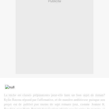
Publicité
La triche en classes préparatoires peut-elle faire un bon sujet de roman?
Kylie Ravera répond par l'affirmative, et de manière ambitieuse puisque son
projet est de publier pas moins de sept romans (oui, comme Joanne K.
Rowling avec Harry Potter!) dont l'action, placée sous le signe du suspens, se