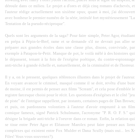
déroule dans ce milieu. Le projet a d'ores et déjà cinq romans d'achevés, et
l'auteur rédige actuellement son sixième opus; quant à moi, j'ai découvert
avec bonheur le premier numéro de la série, intitulé fort mystérieusement "La
Tentation de la pseudo-réciproque".
Quels sont les arguments de la saga? Pour faire simple, Peter Agor, étudiant
en prépa à Pépin-le-Bref, rame et se demande s'il ne devrait pas aller se
préparer aux grandes écoles dans une classe plus, disons, conviviale, par
exemple à Patapon-le-Petit. Manque de pot, le voilà mêlé à des histoires qui
le dépassent, tenant à la fois de l'exégèse poétique, du contre-espionnage
anti-triche à grande échelle et, naturellement, de la criminalité et de l'horreur.
Il y a, on le pressent, quelques références illustres dans le projet de l'auteur.
En voyant avancer le criminel, masqué comme il se doit, revêtu d'une bure
de moine, il est permis de penser aux films "Scream", et cela pose d'emblée le
registre farcesque choisi pour le récit. Les questions d'exégèses et le côté "jeu
de piste" de l'intrigue rappellent, par instants, certaines pages de Dan Brown;
et puis, on pardonnera volontiers à l'auteur d'avoir emprunté à un film
comique fameux, signé Patrick Schulmann, l'acronyme "P. R. O. F. S." qui
désigne la brigade anti-triche à l'oeuvre dans ce roman. Enfin, la relation qui
se tisse entre Peter Agor et Eléanore Marolex peut faire penser aux liens
complexes qui existent entre Fox Mulder et Dana Scully (mais oui... les X-
Files! Vous vous souvenez?).