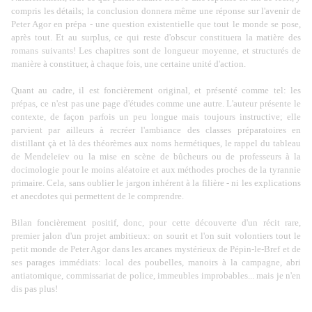
compris les détails; la conclusion donnera même une réponse sur l'avenir de
Peter Agor en prépa - une question existentielle que tout le monde se pose,
après tout. Et au surplus, ce qui reste d'obscur constituera la matière des
romans suivants! Les chapitres sont de longueur moyenne, et structurés de
manière à constituer, à chaque fois, une certaine unité d'action.
Quant au cadre, il est foncièrement original, et présenté comme tel: les
prépas, ce n'est pas une page d'études comme une autre. L'auteur présente le
contexte, de façon parfois un peu longue mais toujours instructive; elle
parvient par ailleurs à recréer l'ambiance des classes préparatoires en
distillant çà et là des théorèmes aux noms hermétiques, le rappel du tableau
de Mendeleïev ou la mise en scène de bûcheurs ou de professeurs à la
docimologie pour le moins aléatoire et aux méthodes proches de la tyrannie
primaire. Cela, sans oublier le jargon inhérent à la filière - ni les explications
et anecdotes qui permettent de le comprendre.
Bilan foncièrement positif, donc, pour cette découverte d'un récit rare,
premier jalon d'un projet ambitieux: on sourit et l'on suit volontiers tout le
petit monde de Peter Agor dans les arcanes mystérieux de Pépin-le-Bref et de
ses parages immédiats: local des poubelles, manoirs à la campagne, abri
antiatomique, commissariat de police, immeubles improbables... mais je n'en
dis pas plus!