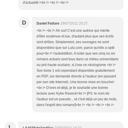
d'actualité !<br /> <br /> <br />
D
Daniel Fattore
29/07/2011 20:27
<br /> <br /> Ah oui! C'est une autrice qui mérite
d'être soutenue et lue, d'autant plus que ses écrits
sont drôles. Simplement, ses ouvrages ne sont
disponibles que sur Lulu.com, parce qu'elle a opté
pour<br /> l'autoédition. A noter que ses cinq ou six
romans actuels sont tous dans ce milieu universitaire
ou pré-haute-scolaire, si j'ose ce néologisme.<br />
Son tome 1 est cependant disponible gratuitement
en PDF, sur demande directe à l'auteur (en passant
par son site Internet). Une bonne mise en bouche!
<br /> D'ores et déjà, je te souhaite une bonne
lecture avec Kylie Ravera!<br /> [PS: le nom de
l'auteur est un pseudo... et c'est déjà un jeu de mots,
dans l'esprit des romans!]<br /> <br /> <br /> <br />
L