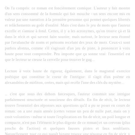
On l'a compris: ce roman est foncièrement comique. L'auteur y fait montre
d'un sens consommé de la formule qui fait mouche - un sens encore mis en
valeur par une narration à la première personne qui permet quelques libertés
et relâchements au goût d'oralité. Mais c'est dans le jeu de mots que l'auteur
excelle et s'amuse à fond. Certes, il y a les acronymes, qu'on trouve çà et là
dans le récit et qui savent faire sourire; mais surtout, le lecteur sera étonné
par l'avalanche de noms et prénoms recelant des jeux de mots. Ceux-ci sont
parfois abstrus, comme s'il s'agissait d'un jeu de piste, à prononcer à voix
haute pour tout comprendre. Peu importe que ça sonne vrai: l'essentiel est
que le lecteur se creuse la cervelle pour trouver le gag...
Lecture à voix haute de rigueur, également, dans le magistral exercice
poétique qui constitue le coeur de l'intrigue: il s'agit d'un poème en
alexandrins de mirliton, certes, mais qui recèle l'une des clés du mystère...
... c'est que sous des dehors farcesques, l'auteur construit une intrigue
parfaitement structurée et soucieuse des détails. En fin de récit, le lecteur
trouve l'essentiel des réponses aux questions qu'il a pu se poser en cours de
roman: on a une main armée (certes venue un peu de nulle part, mais on y
croit volontiers - même si toute l'explication en fin de récit, un poil longue et
compacte, n'est pas l'élément le plus digeste de ce roman) et un cerveau (plus
proche de l'action) et quelques fausses pistes et faux semblants.
Naturellement, tout ce qui paraît bizarre trouve une réponse en fin de récit, y