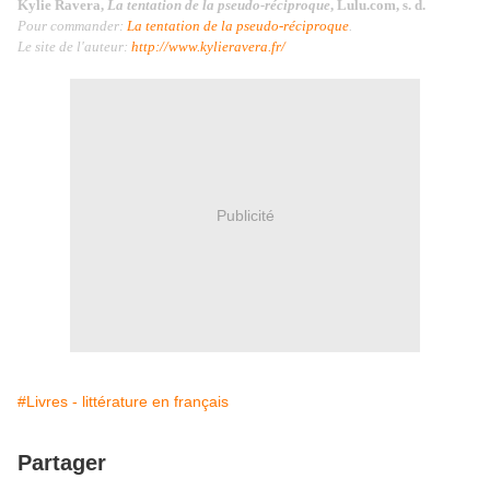
Kylie Ravera,
La tentation de la pseudo-réciproque
, Lulu.com, s. d.
Pour commander:
La tentation de la pseudo-réciproque
.
Le site de l'auteur:
http://www.kylieravera.fr/
Publicité
#Livres - littérature en français
Partager