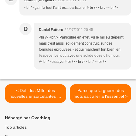
L&#039;Irrégulière
22/07/2011 10:22
<br /> ça m'a tout l'air très... particulier !<br /> <br /> <br />
D
Daniel Fattore
22/07/2011 20:45
<br /> <br /> Particulier en effet, vu le milieu dépeint;
mais c'est aussi solidement construit, sur des
formules éprouvées - et qui marchent fort bien, en
l'espèce. Le tout, avec une solide dose d'humour.
A<br /> essayer!<br /> <br /> <br /> <br />
< Défi des Mille: des
Parce que la guerre des
nouvelles ensorcelantes de
mots sait aller à l'essentiel >
Lili
Hébergé par Overblog
Top articles