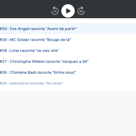
#30 : Eve Angeli raconte "Avant de partir"
#29 : MC Solaar raconte "Bouge de là"
28 : Lorie raconte "Je vais vite"
#27 : Christophe Willem raconte "Jacques a dit"
#26 : Chimène Badi raconte "Entre nous"
#25 : Indochine raconte "3e sexe"
#24 : Zaho raconte "C'est chelou"
#23 : Patrick Bruel raconte "Au café des délices"
#22 : Kyo raconte "Le chemin"
#21 : Nolwenn Leroy raconte "Cassé"