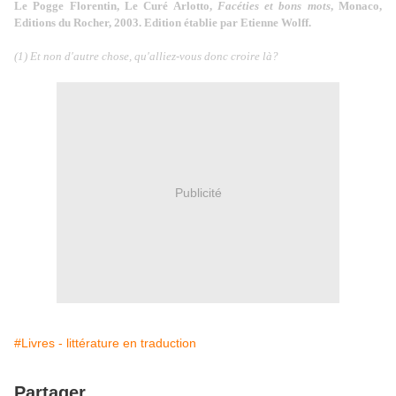
Le Pogge Florentin, Le Curé Arlotto,
Facéties et bons mots
, Monaco,
Editions du Rocher, 2003. Edition établie par Etienne Wolff.
(1) Et non d'autre chose, qu'alliez-vous donc croire là?
Publicité
#Livres - littérature en traduction
Partager