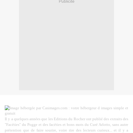
Publicité
Il y a quelques années que les Editions du Rocher ont publié des extraits des
"Facéties" du Pogge et des facéties et bons mots du Curé Arlotto, sans autre
prétention que de faire sourire, voire rire des lecteurs curieux... et il y a