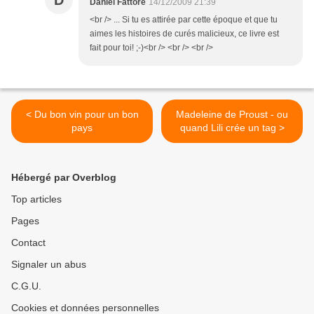
D
Daniel Fattore
14/12/2009 21:39
<br /> ... Si tu es attirée par cette époque et que tu
aimes les histoires de curés malicieux, ce livre est
fait pour toi! ;-)<br /> <br /> <br />
< Du bon vin pour un bon
Madeleine de Proust - ou
pays
quand Lili crée un tag >
Hébergé par Overblog
Top articles
Pages
Contact
Signaler un abus
C.G.U.
Cookies et données personnelles