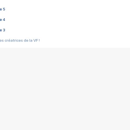
e 5
e 4
e 3
s créatrices de la VF !
e 2
e 1
e Mektoub My Love arrive enfin ! Rencontre avec Shaïn Boumedine et Sal
i : après Toni en famille
elle réalise le bouleversant Dites lui que je l'aime
ais ! Rencontre autour de Vie privée de Rebecca Zlotowski
 de Marguerite, Grave... Rencontre avec Ella Rumpf
 Les Rêveurs, un film intime sur la santé mentale