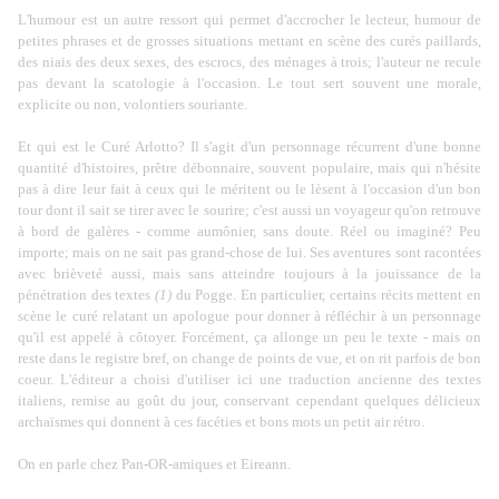
L'humour est un autre ressort qui permet d'accrocher le lecteur, humour de
petites phrases et de grosses situations mettant en scène des curés paillards,
des niais des deux sexes, des escrocs, des ménages à trois; l'auteur ne recule
pas devant la scatologie à l'occasion. Le tout sert souvent une morale,
explicite ou non, volontiers souriante.
Et qui est le Curé Arlotto? Il s'agit d'un personnage récurrent d'une bonne
quantité d'histoires, prêtre débonnaire, souvent populaire, mais qui n'hésite
pas à dire leur fait à ceux qui le méritent ou le lèsent à l'occasion d'un bon
tour dont il sait se tirer avec le sourire; c'est aussi un voyageur qu'on retrouve
à bord de galères - comme aumônier, sans doute. Réel ou imaginé? Peu
importe; mais on ne sait pas grand-chose de lui. Ses aventures sont racontées
avec brièveté aussi, mais sans atteindre toujours à la jouissance de la
pénétration des textes
(1)
du Pogge. En particulier, certains récits mettent en
scène le curé relatant un apologue pour donner à réfléchir à un personnage
qu'il est appelé à côtoyer. Forcément, ça allonge un peu le texte - mais on
reste dans le registre bref, on change de points de vue, et on rit parfois de bon
coeur. L'éditeur a choisi d'utiliser ici une traduction ancienne des textes
italiens, remise au goût du jour, conservant cependant quelques délicieux
archaïsmes qui donnent à ces facéties et bons mots un petit air rétro.
On en
parle chez
Pan-OR-amiques
et
Eireann
.