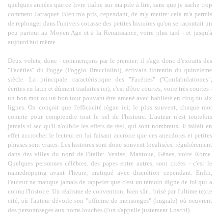
quelques années que ce livre traîne sur ma pile à lire, sans que je sache trop
comment l'attaquer. Bien m'a pris, cependant, de m'y mettre: cela m'a permis
de replonger dans l'univers cocasse des petites histoires qu'on se racontait un
peu partout au Moyen Age et à la Renaissance, voire plus tard - et jusqu'à
aujourd'hui même.
Deux volets, donc - commençons par le premier: il s'agit donc d'extraits des
"Facéties" du Pogge (Poggio Bracciolini), écrivain florentin du quinzième
siècle. La principale caractéristique des "Facéties" ("Confabulationes",
écrites en latin et dûment traduites ici), c'est d'être courtes, voire très courtes -
un bon mot ou un bon tour pouvant être amené avec habileté en cinq ou six
lignes. On conçoit que l'efficacité règne ici; le plus souvent, chaque mot
compte pour comprendre tout le sel de l'histoire. L'auteur n'est toutefois
jamais si sec qu'il n'oublie les effets de réel, qui sont nombreux. Il fallait en
effet accrocher le lecteur en lui faisant accroire que ces anecdotes et petites
phrases sont vraies. Les histoires sont donc souvent localisées, régulièrement
dans des villes du nord de l'Italie: Venise,
Mantoue, Gênes, voire Rome.
Quelques personnes célèbres, des papes entre autres, sont citées - c'est le
namedropping
avant l'heure, pratiqué avec discrétion cependant. Enfin,
l'auteur ne manque jamais de rappeler que
c'est un témoin digne de foi qui a
connu l'histoire. Un réalisme de convention, bien sûr... brisé par l'ultime texte
cité, où l'auteur dévoile son "officine de mensonges" (bugiale) où oeuvrent
des personnsages aux noms louches (l'un s'appelle justement Loschi).