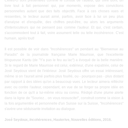
Celles-ci sont présentées comme le constat de l'auteur, qui offre donc un
livre tout à fait personnel qui, par moments, expose des convictions
personnelles autant que des faits objectifs. Face à ces choses vues et
ressenties, le lecteur aurait aimé, parfois, avoir face à lui un peu plus
d'analyse et d'enquête, des chiffres peut-être, ou alors les arguments
d'interlocuteurs qui ne pensent pas comme l'auteur. Et qui, c'est certain,
s'accommodent tout à fait, voire assument telle ou telle incohérence. C'est
humain, après tout!
Il est possible de voir dans "Incohérences" un pendant au "Bienvenue au
Paradis" de la journaliste française Marie Maurisse, que l'excellente
blogueuse
Kantu
(de "
Y'a pas le feu au lac
") a évoqué de la belle manière.
Si le regard de Marie Maurisse est celui, extérieur, d'une expatriée, celui de
José Seydoux vient de l'intérieur. José Seydoux offre un essai intéressant,
même si on l'aurait aimé parfois plus fouillé, ou - pourquoi pas - plus distant
par rapport à des idées qu'on a beaucoup vues. Le lecteur aimera réfléchir
avec ou contre l'auteur, cependant, en vue de se forger sa propre idée en
fonction de ce qu'il a lui-même vécu ou connu. Rédigé d'une plume alerte
dans la ligne de "
Souriez... on vous ressuscite!
", construit comme la vision à
la fois argumentée et personnelle d'un Suisse sur la Suisse, "Incohérences"
s'avère une séduisante invitation au dialogue.
José Seydoux,
Incohérences
, Hauterive, Nouvelles éditions, 2016.