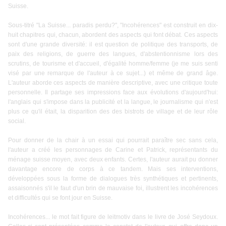
Suisse.
Sous-titré "La Suisse... paradis perdu?", "Incohérences" est construit en dix-
huit chapitres qui, chacun, abordent des aspects qui font débat. Ces aspects
sont d'une grande diversité: il est question de politique des transports, de
paix des religions, de guerre des langues, d'abstentionnisme lors des
scrutins, de tourisme et d'accueil, d'égalité homme/femme (je me suis senti
visé par une remarque de l'auteur à ce sujet...) et même de grand âge.
L'auteur aborde ces aspects de manière descriptive, avec une critique toute
personnelle. Il partage ses impressions face aux évolutions d'aujourd'hui:
l'anglais qui s'impose dans la publicité et la langue, le journalisme qui n'est
plus ce qu'il était, la disparition des des bistrots de village et de leur rôle
social.
Pour donner de la chair à un essai qui pourrait paraître sec sans cela,
l'auteur a créé les personnages de Carine et Patrick, représentants du
ménage suisse moyen, avec deux enfants. Certes, l'auteur aurait pu donner
davantage encore de corps à ce tandem. Mais ses interventions,
développées sous la forme de dialogues très synthétiques et pertinents,
assaisonnés s'il le faut d'un brin de mauvaise foi, illustrent les incohérences
et difficultés qui se font jour en Suisse.
Incohérences... le mot fait figure de leitmotiv dans le livre de José Seydoux.