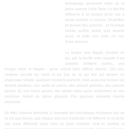
témoignage personnel signé de la
jeune auteure Lolita Sene. Le titre fait
référence à un produit qu'on ose à
peine nommer: la cocaïne. On préfère
lui trouver des surnoms... et l'ouvrage
montre qu'être séduit, puis devenir
accro, et enfin s'en sortir, n'a rien
d'une sinécure.
Le lecteur sera frappé, d'entrée de
jeu, par la facilité avec laquelle il est
possible d'obtenir, parfois, une
drogue chère et illégale - qu'on croirait donc difficile d'accès. Dès lors,
l'auteure raconte les hauts et les bas de ce qui finit par devenir un
engrenage néfaste: quelques moments planants, mais aussi une humeur qui
devient aléatoire, une santé en panne, des amours gâchées, des parents
perdus. Et, non moins graves, des alertes telles qu'un avortement ou une
overdose. Autant de jalons glaçants d'un parcours présenté comme
personnel.
En effet, l'auteure démontre, à l'exemple des Narcotiques Anonymes (qui ne
lui ont pas réussi), que chaque parcours d'addiction est différent, et va dicter
une issue différente aussi. Avec un point commun: c'est un combat, et