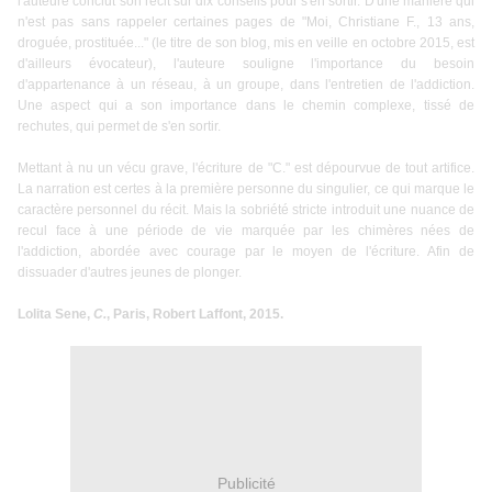
l'auteure conclut son récit sur dix conseils pour s'en sortir. D'une manière qui
n'est pas sans rappeler certaines pages de "Moi, Christiane F., 13 ans,
droguée, prostituée..." (le titre de son blog, mis en veille en octobre 2015, est
d'ailleurs évocateur), l'auteure souligne l'importance du besoin
d'appartenance à un réseau, à un groupe, dans l'entretien de l'addiction.
Une aspect qui a son importance dans le chemin complexe, tissé de
rechutes, qui permet de s'en sortir.
Mettant à nu un vécu grave, l'écriture de "C." est dépourvue de tout artifice.
La narration est certes à la première personne du singulier, ce qui marque le
caractère personnel du récit. Mais la sobriété stricte introduit une nuance de
recul face à une période de vie marquée par les chimères nées de
l'addiction, abordée avec courage par le moyen de l'écriture. Afin de
dissuader d'autres jeunes de plonger.
Lolita Sene,
C.
, Paris, Robert Laffont, 2015.
Publicité