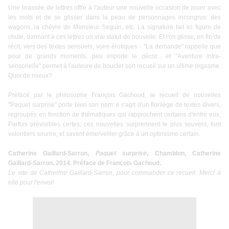
Une brassée de lettres offre à l'auteur une nouvelle occasion de jouer avec
les mots et de se glisser dans la peau de personnages incongrus: des
wagons, la chèvre de Monsieur Seguin, etc. La signature fait ici figure de
chute, donnant à ces lettres un vrai statut de nouvelle. Et l'on glisse, en fin de
récit, vers des textes sensuels, voire érotiques - "La demande" rappelle que
pour de grands moments, peu importe le décor... et "Aventure intra-
sensorielle" permet à l'auteure de boucler son recueil sur un ultime orgasme.
Quoi de mieux?
Préfacé par le philosophe François Gachoud, le recueil de nouvelles
"Paquet surprise" porte bien son nom: il s'agit d'un florilège de textes divers,
regroupés en fonction de thématiques qui rapprochent certains d'entre eux.
Parfois prévisibles certes, ces nouvelles surprennent le plus souvent, font
volontiers sourire, et savent émerveiller grâce à un optimisme certain.
Catherine Gaillard-Sarron,
Paquet surprise
, Chamblon, Catherine
Gaillard-Sarron, 2014. Préface de François Gachoud.
Le
site de Catherine Gaillard-Sarron
, pour commander ce recueil. Merci à
elle pour l'envoi!