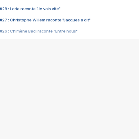
28 : Lorie raconte "Je vais vite"
#27 : Christophe Willem raconte "Jacques a dit"
#26 : Chimène Badi raconte "Entre nous"
#25 : Indochine raconte "3e sexe"
#24 : Zaho raconte "C'est chelou"
#23 : Patrick Bruel raconte "Au café des délices"
#22 : Kyo raconte "Le chemin"
#21 : Nolwenn Leroy raconte "Cassé"
#20 : Patrick Hernandez raconte "Born to be alive"
#19 : Lorie raconte "Près de moi"
#18 : Michael Jones raconte "A nos actes manqués" (avec Jean-Jacque
#17 : Khaled raconte "Aïcha"