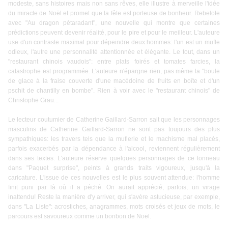
modeste, sans histoires mais non sans rêves, elle illustre à merveille l'idée
du miracle de Noël et promet que la fête est porteuse de bonheur. Rebelote
avec "Au dragon pétaradant", une nouvelle qui montre que certaines
prédictions peuvent devenir réalité, pour le pire et pour le meilleur. L'auteure
use d'un contraste maximal pour dépeindre deux hommes: l'un est un mufle
odieux, l'autre une personnalité attentionnée et élégante. Le tout, dans un
"restaurant chinois vaudois": entre plats foirés et tomates farcies, la
catastrophe est programmée. L'auteure n'épargne rien, pas même la "boule
de glace à la fraise couverte d'une macédoine de fruits en boîte et d'un
pschit de chantilly en bombe". Rien à voir avec le "
restaurant chinois
" de
Christophe Grau...
Le lecteur coutumier de Catherine Gaillard-Sarron sait que les personnages
masculins de Catherine Gaillard-Sarron ne sont pas toujours des plus
sympathiques: les travers tels que la muflerie et le machisme mal placés,
parfois exacerbés par la dépendance à l'alcool, reviennent régulièrement
dans ses textes. L'auteure réserve quelques personnages de ce tonneau
dans "Paquet surprise", peints à grands traits vigoureux, jusqu'à la
caricature. L'issue de ces nouvelles est le plus souvent attendue: l'homme
finit puni par là où il a péché. On aurait apprécié, parfois, un virage
inattendu! Reste la manière d'y arriver, qui s'avère astucieuse, par exemple,
dans "La Liste": acrostiches, anagrammes, mots croisés et jeux de mots, le
parcours est savoureux comme un bonbon de Noël.