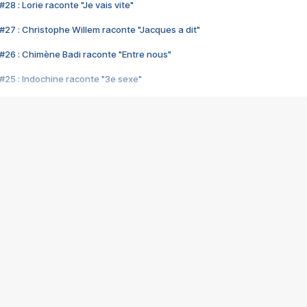
28 : Lorie raconte "Je vais vite"
#27 : Christophe Willem raconte "Jacques a dit"
#26 : Chimène Badi raconte "Entre nous"
#25 : Indochine raconte "3e sexe"
#24 : Zaho raconte "C'est chelou"
#23 : Patrick Bruel raconte "Au café des délices"
#22 : Kyo raconte "Le chemin"
#21 : Nolwenn Leroy raconte "Cassé"
#20 : Patrick Hernandez raconte "Born to be alive"
#19 : Lorie raconte "Près de moi"
#18 : Michael Jones raconte "A nos actes manqués" (avec Jean-Jacque
#17 : Khaled raconte "Aïcha"
#16 : Corneille raconte "Parce qu'on vient de loin"