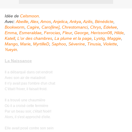
Idée de
Celsmoon
.
Avec:
Abeille
,
Alex
,
Amos
,
Anjelica
,
Ankya
,
Azilis
,
Bénédicte
,
Bookworm
,
Cagire
,
Caro[line]
,
Chrestomanci
,
Chrys
,
Edelwe
,
Emma
,
Esmeraldae
,
Ferocias
,
Fleur
,
George
,
Herisson08
,
Hilde
,
Katell
,
L'or des chambres
,
La plume et la page
,
Lystig
,
Maggie
,
Mango
,
Marie
,
MyrtilleD
,
Saphoo
,
Séverine
,
Tinusia
,
Violette
,
Yueyin
.
La Naissance
Il a débarqué dans cet endroit
Avec son air de maladroit
Il n'y avait pas l'ombre d'un chat
C'était l'hiver, il faisait froid.
Il a trouvé une chaumière
Où il a croisé cette fermière
Par un beau soir, c'était Noël!
Alors, il s'est approché d'elle.
Elle avait posé contre son sein