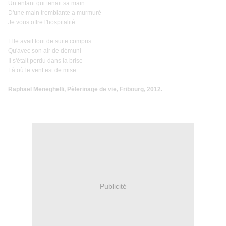
Un enfant qui tenait sa main
D'une main tremblante a murmuré
Je vous offre l'hospitalité
Elle avait tout de suite compris
Qu'avec son air de démuni
Il s'était perdu dans la brise
Là où le vent est de mise
Raphaël Meneghelli, Pèlerinage de vie, Fribourg, 2012.
Publicité